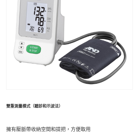
雙重測量模式（聽診和示波法）
擁有壓脈帶收納空間和提把，方便取用