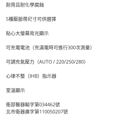
耐用且耐化學腐蝕
5種壓脈帶尺寸可供選擇
貼心大螢幕背光顯示
可充電電池（充滿電時可進行300次測量）
可調充氣壓力（AUTO / 220/250/280）
心律不整（IHB）指示器
室溫顯示
衛部醫器輸字第034462號
北市衛器廣字第110050207號