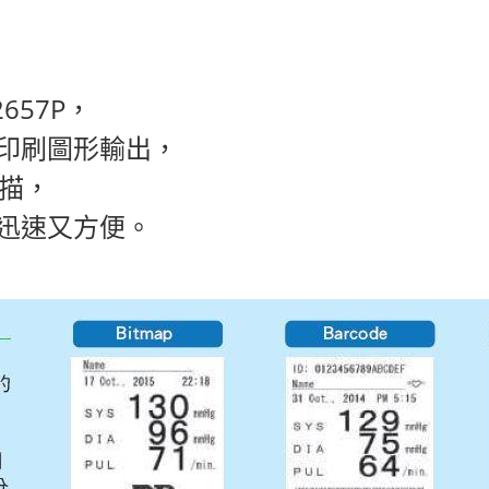
657P，
印刷圖形輸出，
掃描，
迅速又方便。