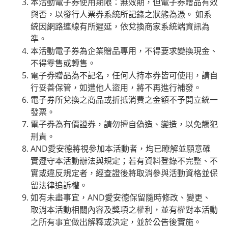
本活動電子券使用期限：無效期，但電子券贈品有效
與否，以發行人票券系統所記錄之狀態為憑。 如系
統因網路連線有所遲延，依兌換商家系統端資訊為
準。
本活動電子券為企業贈品專用，不得要求變換現金、
不得零售或轉售。
電子券贈品為不記名，任何人持本券皆可使用，請自
行妥善保管，如遭他人盜用，將不再進行補發。
電子券所兌換之商品或折抵消費之金額不予開立統一
發票。
電子券為有價證券，請勿擅自偽造、變造，以免觸犯
刑責。
AND愛安德將視參加本活動者，均已瞭解並願意確
實遵守本活動辦法與規定；若有資料登錄不完整、不
實或違反規定者，經查證後將取消參與活動資格並保
留法律追訴權。
如有未盡事宜，AND愛安德保留隨時修改、變更、
取消本活動相關內容及獎項之權利，並有權對本活動
之所有事宜做出解釋或決定，並於公告後實施。